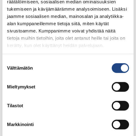
räätälöimiseen, sosiaalisen median ominaisuuksien
tukemiseen ja kävijämäärämme analysoimiseen. Lisäksi
jaamme sosiaalisen median, mainosalan ja analytiikka-
alan kumppaneillemme tietoja siitä, miten käytät
sivustoamme. Kumppanimme voivat yhdistää näitä
tietoja muihin tietoihin, joita olet antanut heille tai joita on
kerätty, kun olet käyttänyt heidän palvelujaan.
Suostumuksen
Välttämätön
valinta
Mieltymykset
Tilastot
Markkinointi
Tag:
Teknikum Group