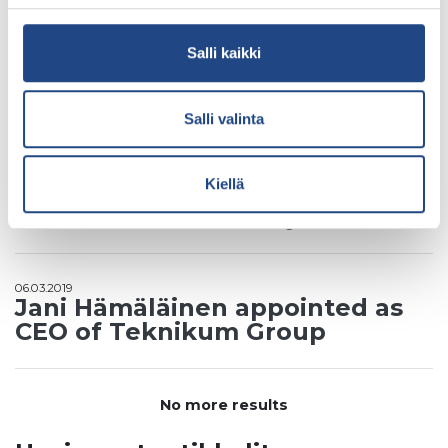
Ltd
Salli kaikki
Arkisto: Teknikum Group Ltd
Salli valinta
13.09.2019
Teknikum Group celebrates its
Kiellä
30th anniversary – and 120 years
in the rubber industry
06.03.2019
Jani Hämäläinen appointed as
CEO of Teknikum Group
No more results