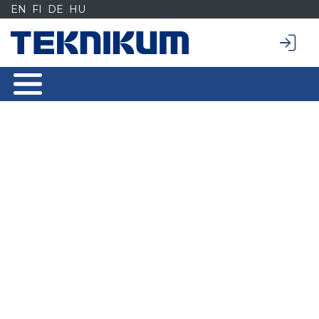
Siirry
EN
FI
DE
HU
sisältöön