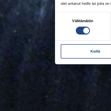
olet antanut heille tai joita o
Suostumuksen
Välttämätön
valinta
Kiellä