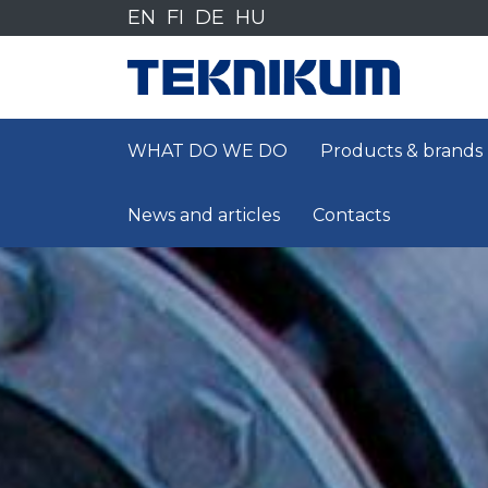
Siirry
EN
FI
DE
HU
sisältöön
WHAT DO WE DO
Products & brands
News and articles
Contacts