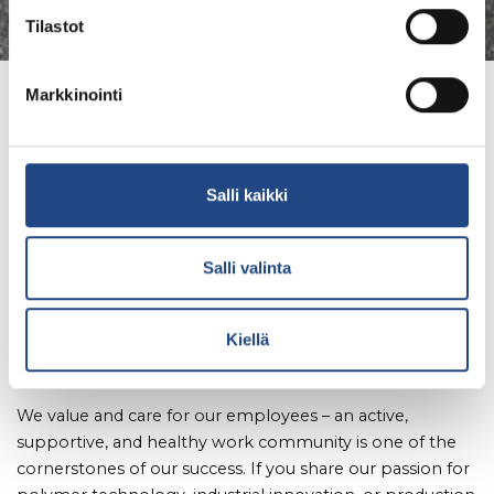
Tilastot
Markkinointi
Recruitment
Salli kaikki
Do you wish to become
part of the Teknikum
Salli valinta
Group?
Kiellä
Our personnel is motivated, professional and self-
developing.
We value and care for our employees – an active,
supportive, and healthy work community is one of the
cornerstones of our success. If you share our passion for