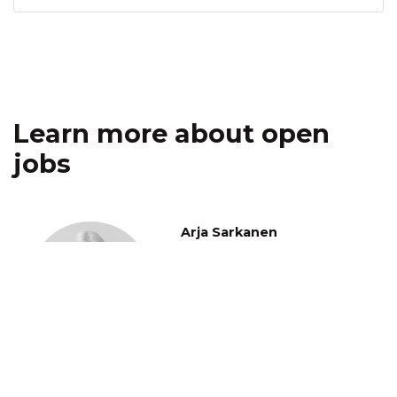
Learn more about open
jobs
Arja Sarkanen
Director, Human Resources
Teknikum Group Ltd
firstname.lastname@teknikum.com
+358 40 715 8355