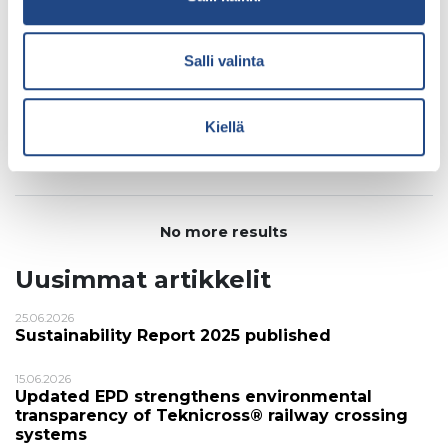
Arkisto: environmentally
Salli valinta
friendly
04.02.2019
Kiellä
We care for our environment
and personnel
No more results
Uusimmat artikkelit
25.06.2026
Sustainability Report 2025 published
15.06.2026
Updated EPD strengthens environmental
transparency of Teknicross® railway crossing
systems