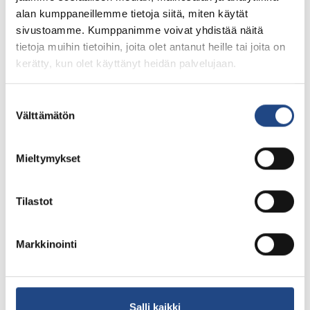
alan kumppaneillemme tietoja siitä, miten käytät
sivustoamme. Kumppanimme voivat yhdistää näitä
tietoja muihin tietoihin, joita olet antanut heille tai joita on
kerätty, kun olet käyttänyt heidän palvelujaan.
Suostumuksen
Välttämätön
valinta
Mieltymykset
Tilastot
Markkinointi
Tag:
environmentally
friendly
Salli kaikki