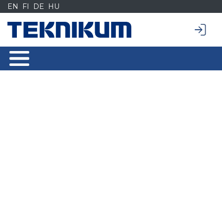
Siirry
EN
FI
DE
HU
sisältöön