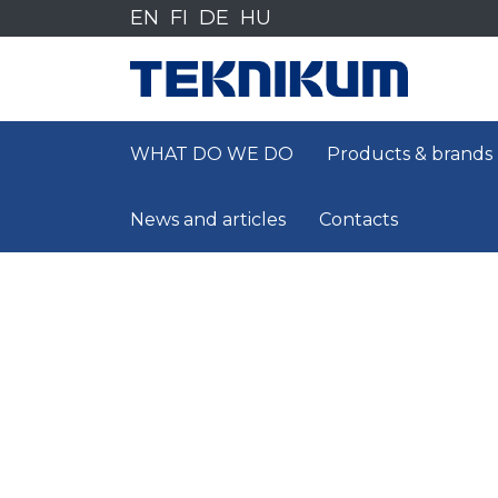
Siirry
EN
FI
DE
HU
sisältöön
WHAT DO WE DO
Products & brands
News and articles
Contacts