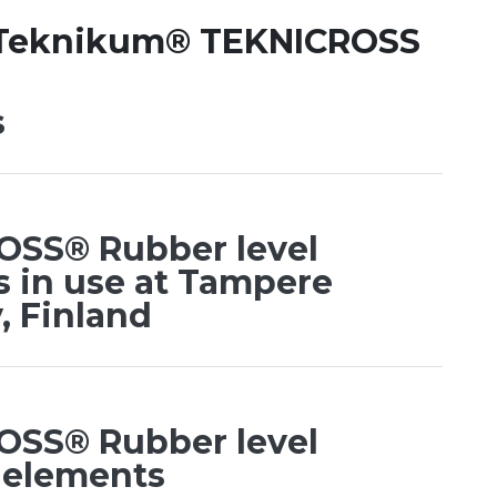
: Teknikum® TEKNICROSS
s
OSS® Rubber level
s in use at Tampere
 Finland
OSS® Rubber level
 elements