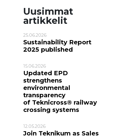
Uusimmat
artikkelit
25.06.2026
Sustainability Report
2025 published
15.06.2026
Updated EPD
strengthens
environmental
transparency
of Teknicross® railway
crossing systems
12.05.2026
Join Teknikum as Sales