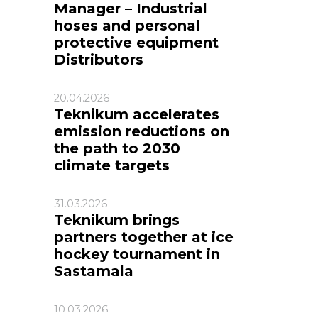
Manager – Industrial
hoses and personal
protective equipment
Distributors
20.04.2026
Teknikum accelerates
emission reductions on
the path to 2030
climate targets
31.03.2026
Teknikum brings
partners together at ice
hockey tournament in
Sastamala
10.03.2026