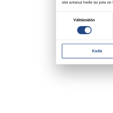
olet antanut heille tai joita o
Suostumuksen
Välttämätön
valinta
Kiellä