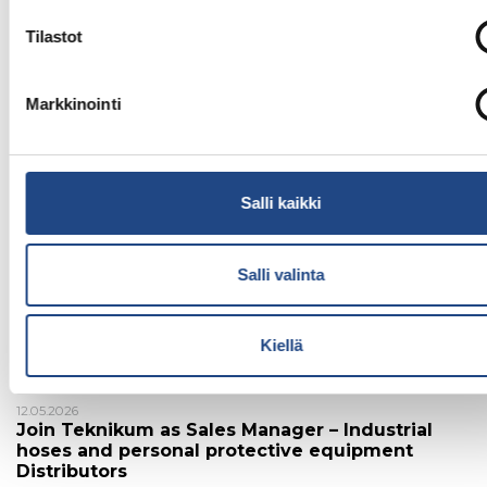
Arkisto:
Tilastot
työturvallisuuskoulutukseen
Sorry, no search results.
Markkinointi
Uusimmat artikkelit
Salli kaikki
25.06.2026
Sustainability Report 2025 published
Salli valinta
15.06.2026
Updated EPD strengthens environmental
transparency of Teknicross® railway crossing
Kiellä
systems
12.05.2026
Join Teknikum as Sales Manager – Industrial
hoses and personal protective equipment
Distributors