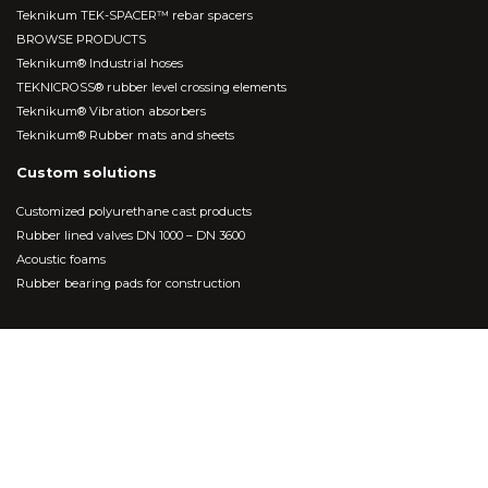
Teknikum TEK-SPACER™ rebar spacers
BROWSE PRODUCTS
Teknikum® Industrial hoses
TEKNICROSS® rubber level crossing elements
Teknikum® Vibration absorbers
Teknikum® Rubber mats and sheets
Custom solutions
Customized polyurethane cast products
Rubber lined valves DN 1000 – DN 3600
Acoustic foams
Rubber bearing pads for construction
WHAT DO WE DO
Plastic parts and 3D printing
Contract manufacturing lines
Rubber Lining services
Product development