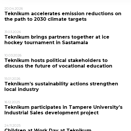
20.04.2026
Teknikum accelerates emission reductions on
the path to 2030 climate targets
31.03.2026
Teknikum brings partners together at ice
hockey tournament in Sastamala
10.03.2026
Teknikum hosts political stakeholders to
discuss the future of vocational education
15.01.2026
Teknikum’s sustainability actions strengthen
local industry
16.12.2025
Teknikum participates in Tampere University’s
Industrial Sales development project
24.11.2025
Children at Work Day at Teknikum