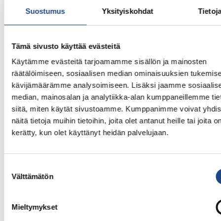
Suostumus
Yksityiskohdat
Tietoj
Tämä sivusto käyttää evästeitä
Käytämme evästeitä tarjoamamme sisällön ja mainosten
räätälöimiseen, sosiaalisen median ominaisuuksien tukemise
kävijämäärämme analysoimiseen. Lisäksi jaamme sosiaalis
median, mainosalan ja analytiikka-alan kumppaneillemme tie
siitä, miten käytät sivustoamme. Kumppanimme voivat yhdis
näitä tietoja muihin tietoihin, joita olet antanut heille tai joita o
kerätty, kun olet käyttänyt heidän palvelujaan.
Tag:
Suostumuksen
Välttämätön
työturvallisuuskoulutuk
valinta
Mieltymykset