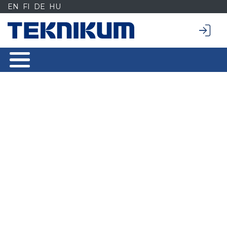
Siirry
EN
FI
DE
HU
sisältöön