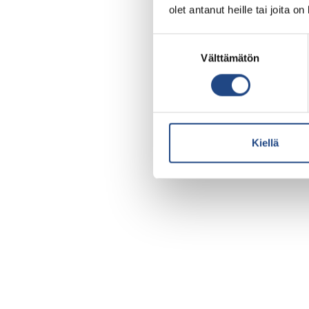
olet antanut heille tai joita o
Suostumuksen
Välttämätön
valinta
Kiellä