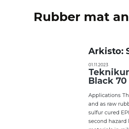
Rubber mat an
Arkisto:
01.11.2023
Tekniku
Black 70
Applications Th
and as raw rubb
sulfur cured E
second hazard l