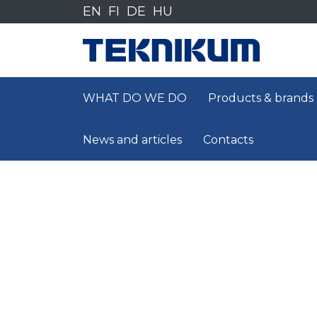
Siirry
EN
FI
DE
HU
sisältöön
WHAT DO WE DO
Products & brands
News and articles
Contacts