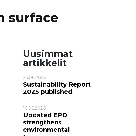
 surface
Uusimmat
artikkelit
25.06.2026
Sustainability Report
2025 published
15.06.2026
Updated EPD
strengthens
environmental