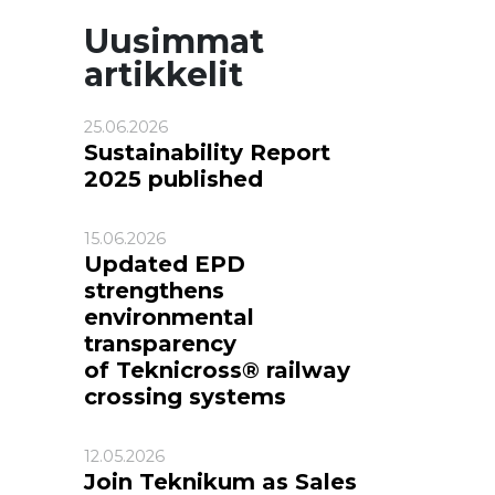
Uusimmat
artikkelit
25.06.2026
Sustainability Report
2025 published
15.06.2026
Updated EPD
strengthens
environmental
transparency
of Teknicross® railway
crossing systems
12.05.2026
Join Teknikum as Sales