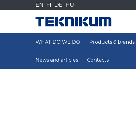
Siirry
EN
FI
DE
HU
sisältöön
WHAT DO WE DO
Products & brands
News and articles
Contacts