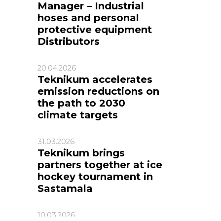
Manager – Industrial
hoses and personal
protective equipment
Distributors
20.04.2026
Teknikum accelerates
emission reductions on
the path to 2030
climate targets
31.03.2026
Teknikum brings
partners together at ice
hockey tournament in
Sastamala
10.03.2026