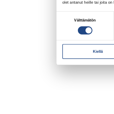
olet antanut heille tai joita o
Suostumuksen
Välttämätön
valinta
Kiellä