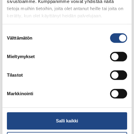
sivustoamme. Kumppanimme voivat yhdistää näitä
tietoja muihin tietoihin, joita olet antanut heille tai joita on
kerätty, kun olet käyttänyt heidän palvelujaan.
Suostumuksen
Välttämätön
valinta
Mieltymykset
Tilastot
Markkinointi
Moulded product type:
Electrical and
electronics
Salli kaikki