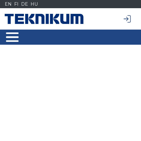
Siirry
EN
FI
DE
HU
sisältöön