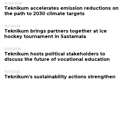
20.04.2026
Teknikum accelerates emission reductions on
the path to 2030 climate targets
31.03.2026
Teknikum brings partners together at ice
hockey tournament in Sastamala
10.03.2026
Teknikum hosts political stakeholders to
discuss the future of vocational education
15.01.2026
Teknikum’s sustainability actions strengthen
local industry
16.12.2025
Teknikum participates in Tampere University’s
Industrial Sales development project
24.11.2025
Children at Work Day at Teknikum