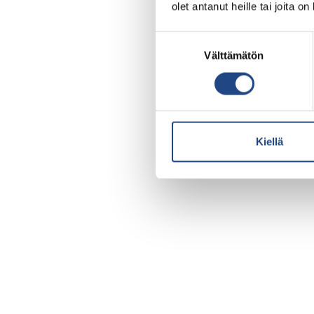
olet antanut heille tai joita o
Suostumuksen
Välttämätön
valinta
Kiellä