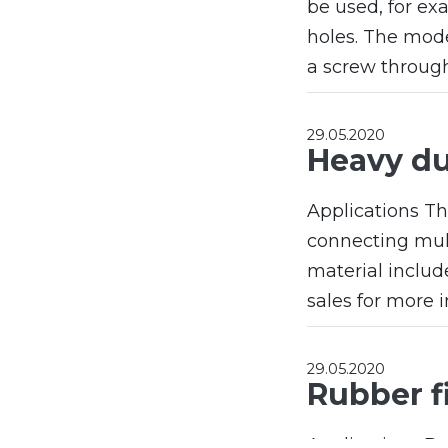
be used, for ex
holes. The mode
a screw through
29.05.2020
Heavy du
Applications T
connecting mult
material includ
sales for more
29.05.2020
Rubber fi
Applications Dur