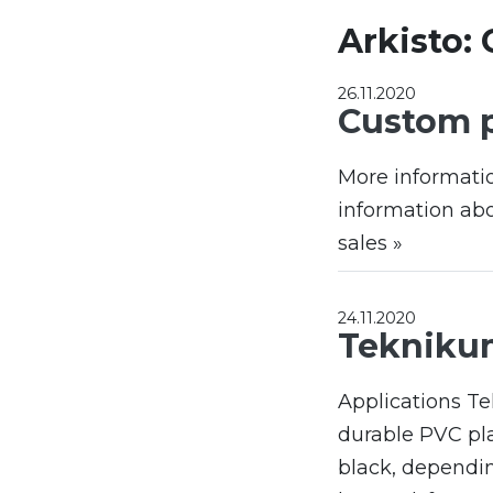
Arkisto:
26.11.2020
Custom 
More informati
information ab
sales »
24.11.2020
Teknikum
Applications T
durable PVC pla
black, dependin