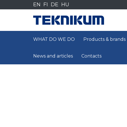
Siirry
EN
FI
DE
HU
sisältöön
WHAT DO WE DO
Products & brands
News and articles
Contacts