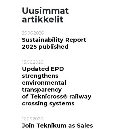
Uusimmat
artikkelit
25.06.2026
Sustainability Report
2025 published
15.06.2026
Updated EPD
strengthens
environmental
transparency
of Teknicross® railway
crossing systems
12.05.2026
Join Teknikum as Sales