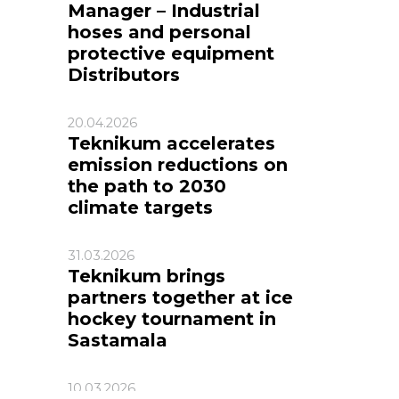
Manager – Industrial
hoses and personal
protective equipment
Distributors
20.04.2026
Teknikum accelerates
emission reductions on
the path to 2030
climate targets
31.03.2026
Teknikum brings
partners together at ice
hockey tournament in
Sastamala
10.03.2026