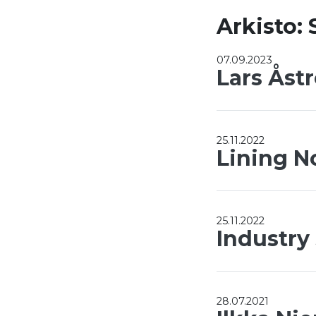
Arkisto:
07.09.2023
Lars Åst
25.11.2022
Lining N
25.11.2022
Industry
28.07.2021