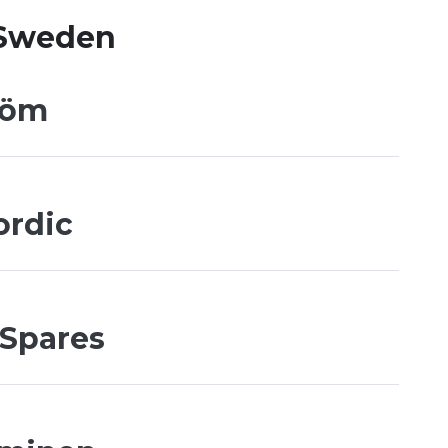
 Sweden
röm
ordic
 Spares