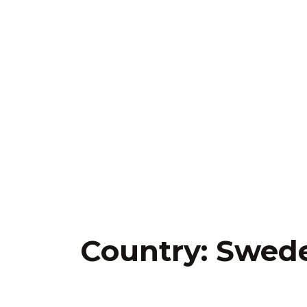
Country:
Swed