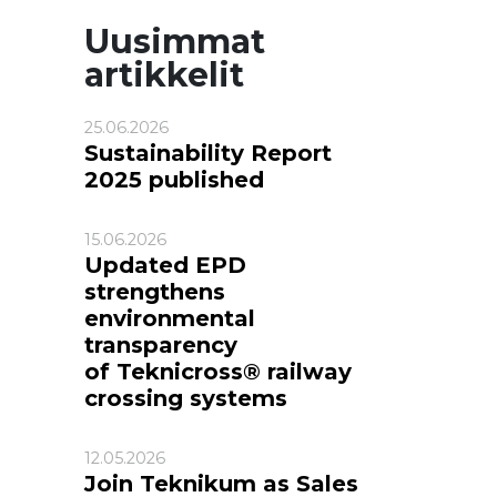
Uusimmat
artikkelit
25.06.2026
Sustainability Report
2025 published
15.06.2026
Updated EPD
strengthens
environmental
transparency
of Teknicross® railway
crossing systems
12.05.2026
Join Teknikum as Sales