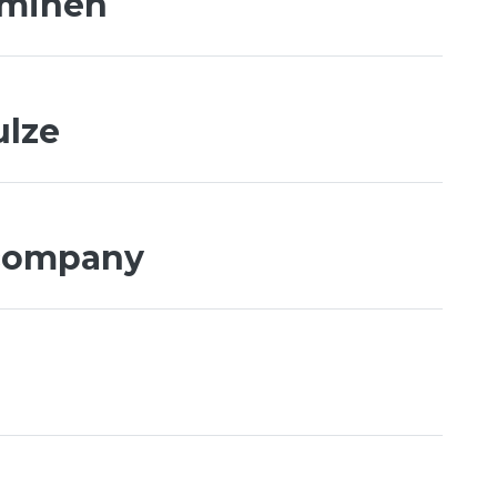
eminen
ulze
company