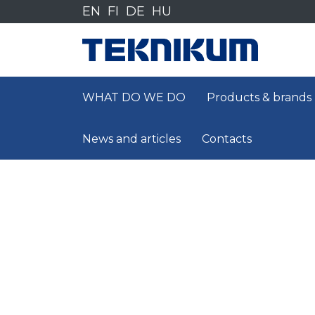
Siirry
EN
FI
DE
HU
sisältöön
WHAT DO WE DO
Products & brands
News and articles
Contacts