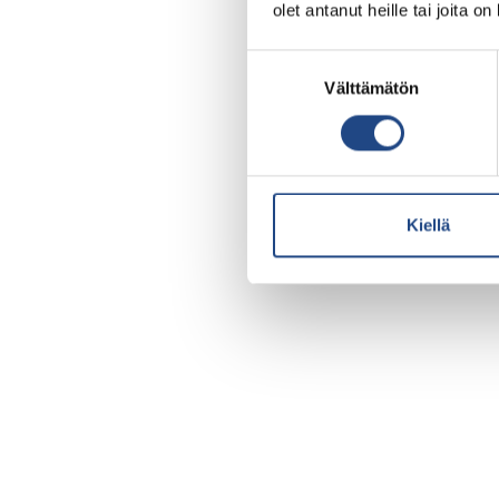
olet antanut heille tai joita o
Suostumuksen
Välttämätön
valinta
Kiellä