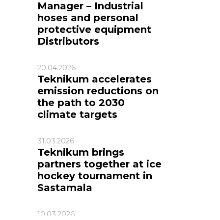
Manager – Industrial
hoses and personal
protective equipment
Distributors
20.04.2026
Teknikum accelerates
emission reductions on
the path to 2030
climate targets
31.03.2026
Teknikum brings
partners together at ice
hockey tournament in
Sastamala
10.03.2026