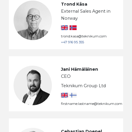
Trond Kåsa
External Sales Agent in
Norway
trond.kasa@teknikum.com
+47 916 95 355
Jani Hämäläinen
CEO
Teknikum Group Ltd
firstname.lastname@teknikum.com
Cebastian Doepel