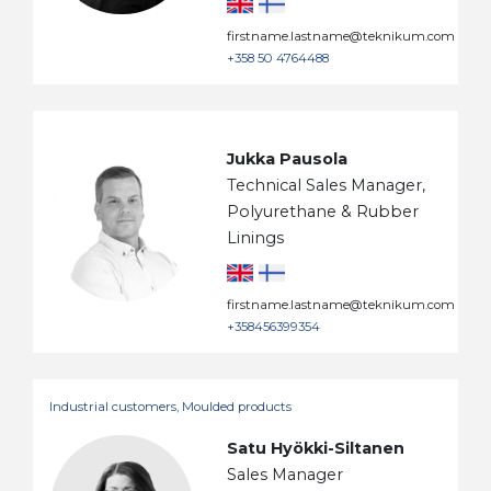
firstname.lastname@teknikum.com
+358 50 4764488
Jukka Pausola
Technical Sales Manager,
Polyurethane & Rubber
Linings
firstname.lastname@teknikum.com
+358456399354
Industrial customers, Moulded products
Satu Hyökki-Siltanen
Sales Manager