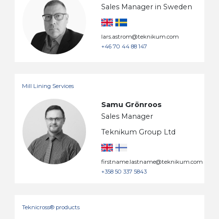
Sales Manager in Sweden
lars.astrom@teknikum.com
+46 70 44 88 147
Mill Lining Services
Samu Grönroos
Sales Manager
Teknikum Group Ltd
firstname.lastname@teknikum.com
+358 50 337 5843
Teknicross® products