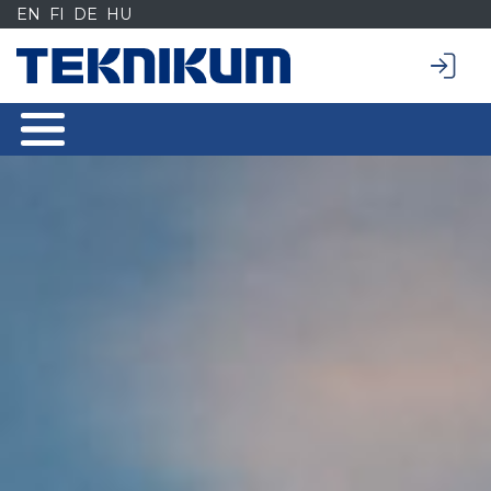
Siirry
EN
FI
DE
HU
sisältöön