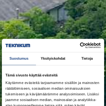
Suostumus
Yksityiskohdat
Tietoja
Tämä sivusto käyttää evästeitä
Käytämme evästeitä tarjoamamme sisällön ja mainosten
räätälöimiseen, sosiaalisen median ominaisuuksien
tukemiseen ja kävijämäärämme analysoimiseen. Lisäksi
jaamme sosiaalisen median, mainosalan ja analytiikka-
alan kumppaneillemme tietoja siitä, miten käytät