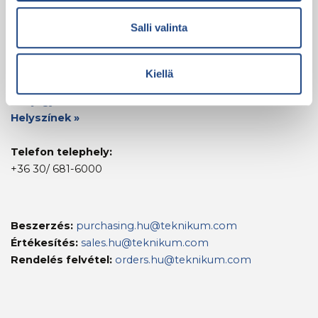
A Teknikum Group négy gyárat üzemeltet
Salli valinta
Finnországban, egy gyárat Magyarországon és
értékesítési irodát Németországban. Körülbelül 600
ember dolgozik nálunk.
Kiellä
Névjegyek »
Helyszínek »
Telefon telephely:
+36 30/ 681-6000
Beszerzés:
purchasing.hu@teknikum.com
Értékesítés:
sales.hu@teknikum.com
Rendelés felvétel:
orders.hu@teknikum.com