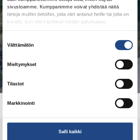
sivustoamme. Kumppanimme voivat yhdistää näitä
tietoja muihin tietoihin, joita olet antanut heille tai joita on
kerätty, kun olet käyttänyt heidän palvelujaan.
Suostumuksen
Välttämätön
valinta
Mieltymykset
Tilastot
Kapcsolat
Markkinointi
Salli kaikki
Rólunk