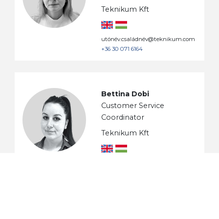
Teknikum Kft
utónév.családnév@teknikum.com
+36 30 071 6164
Bettina Dobi
Customer Service
Coordinator
Teknikum Kft
utónév.családnév@teknikum.com
+36 30 211 3540
Dávid Köles