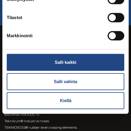
For more information contact our sales
Contact sales
Tilastot
Markkinointi
Salli kaikki
Digital brochures and magazines on ISSUU.com
Salli valinta
Products & brands
Kiellä
Teknikum TEK-SPACER™ rebar spacers
Teknikum® Rubber Lined Steel Pipes
BROWSE PRODUCTS
Teknikum® Industrial hoses
TEKNICROSS® rubber level crossing elements