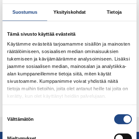
V – with chamfer
Different sizes from width 100
– to 250. For mill heads or shell.
Suostumus
Yksityiskohdat
Tietoja
W – with chamfer on both
Different sizes from
width 100 – to 250. For mill heads or shell.
A – rounded top for wave linings
Different sizes
from width 100 – to 250. For mill heads or shell.
Tämä sivusto käyttää evästeitä
Size V210x275.
Käytämme evästeitä tarjoamamme sisällön ja mainosten
Advantages
Excellent wear resistance
räätälöimiseen, sosiaalisen median ominaisuuksien
Easy installation
tukemiseen ja kävijämäärämme analysoimiseen. Lisäksi
Light weight
jaamme sosiaalisen median, mainosalan ja analytiikka-
Reduces noise level
alan kumppaneillemme tietoja siitä, miten käytät
sivustoamme. Kumppanimme voivat yhdistää näitä
Download datasheet
tietoja muihin tietoihin, joita olet antanut heille tai joita on
Other documents
kerätty, kun olet käyttänyt heidän palvelujaan.
Suostumuksen
Välttämätön
valinta
Mieltymykset