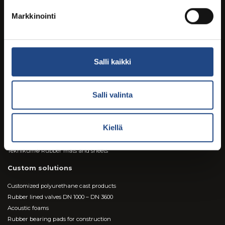
Markkinointi
Digital brochures and magazines on ISSUU.com
Salli kaikki
Products & brands
Teknikum® Rubber Lined Steel Pipes
Salli valinta
Teknikum TEK-SPACER™ rebar spacers
BROWSE PRODUCTS
Teknikum® Industrial hoses
Kiellä
TEKNICROSS® rubber level crossing elements
Teknikum® Vibration absorbers
Teknikum® Rubber mats and sheets
Custom solutions
Customized polyurethane cast products
Rubber lined valves DN 1000 – DN 3600
Acoustic foams
Rubber bearing pads for construction