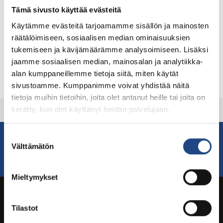
Tämä sivusto käyttää evästeitä
Download datasheet
Käytämme evästeitä tarjoamamme sisällön ja mainosten
Other documents
räätälöimiseen, sosiaalisen median ominaisuuksien
Teknikum® hose markings
tukemiseen ja kävijämäärämme analysoimiseen. Lisäksi
Teknikum® hoses and services info
jaamme sosiaalisen median, mainosalan ja analytiikka-
Installation instructions »
alan kumppaneillemme tietoja siitä, miten käytät
sivustoamme. Kumppanimme voivat yhdistää näitä
tietoja muihin tietoihin, joita olet antanut heille tai joita on
kerätty, kun olet käyttänyt heidän palvelujaan.
Suostumuksen
For more information contact our sales
Välttämätön
valinta
Contact sales
Mieltymykset
Tilastot