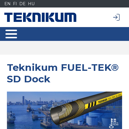
Siirry
EN
FI
DE
HU
sisältöön
Teknikum FUEL-TEK®
SD Dock