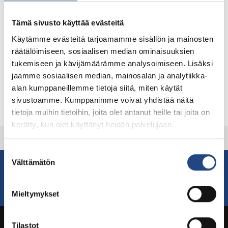
Especially for dock operations where flexibility
and lightness are important
Tämä sivusto käyttää evästeitä
For crude oil and liquid petroleum
Käytämme evästeitä tarjoamamme sisällön ja mainosten
Datasheet
räätälöimiseen, sosiaalisen median ominaisuuksien
tukemiseen ja kävijämäärämme analysoimiseen. Lisäksi
Other documents
jaamme sosiaalisen median, mainosalan ja analytiikka-
Teknikum® hose markings
alan kumppaneillemme tietoja siitä, miten käytät
Teknikum® hoses and services info
sivustoamme. Kumppanimme voivat yhdistää näitä
tietoja muihin tietoihin, joita olet antanut heille tai joita on
kerätty, kun olet käyttänyt heidän palvelujaan.
Suostumuksen
Välttämätön
valinta
For more information contact our sales
Contact sales
Mieltymykset
Tilastot