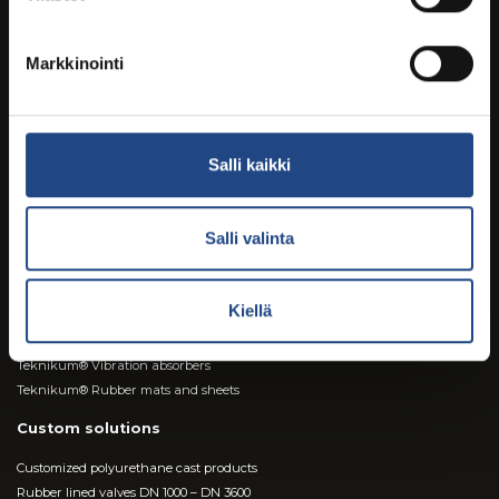
Markkinointi
Digital brochures and magazines on ISSUU.com
Salli kaikki
Products & brands
Salli valinta
Teknikum® Rubber Lined Steel Pipes
Teknikum TEK-SPACER™ rebar spacers
BROWSE PRODUCTS
Kiellä
Teknikum® Industrial hoses
TEKNICROSS® rubber level crossing elements
Teknikum® Vibration absorbers
Teknikum® Rubber mats and sheets
Custom solutions
Customized polyurethane cast products
Rubber lined valves DN 1000 – DN 3600