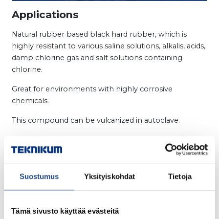
Applications
Natural rubber based black hard rubber, which is
highly resistant to various saline solutions, alkalis, acids,
damp chlorine gas and salt solutions containing
chlorine.
Great for environments with highly corrosive
chemicals.
This compound can be vulcanized in autoclave.
Advantages
Highly resistant to acids
Great for corrosive environments
Suostumus
Yksityiskohdat
Tietoja
Tuotekortti
Other documents
Tämä sivusto käyttää evästeitä