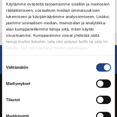
Käytämme evästeitä tarjoamamme sisällön ja mainosten
räätälöimiseen, sosiaalisen median ominaisuuksien
tukemiseen ja kävijämäärämme analysoimiseen. Lisäksi
jaamme sosiaalisen median, mainosalan ja analytiikka-
alan kumppaneillemme tietoja siitä, miten käytät
sivustoamme. Kumppanimme voivat yhdistää näitä
tietoja muihin tietoihin, joita olet antanut heille tai joita on
kerätty, kun olet käyttänyt heidän palvelujaan.
For more information contact our sales
Suostumuksen
Contact sales
Välttämätön
valinta
Mieltymykset
Tilastot
Digital brochures and magazines on ISSUU.com
Markkinointi