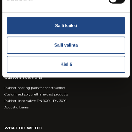
Products & brands
Salli kaikki
Teknikum TEK-SPACER™ rebar spacers
Teknikum® Rubber Lined Steel Pipes
BROWSE PRODUCTS
Salli valinta
Teknikum® Industrial hoses
TEKNICROSS® rubber level crossing elements
Teknikum® Vibration absorbers
Kiellä
Teknikum® Rubber mats and sheets
Custom solutions
Rubber bearing pads for construction
Customized polyurethane cast products
Rubber lined valves DN 1000 – DN 3600
Acoustic foams
WHAT DO WE DO