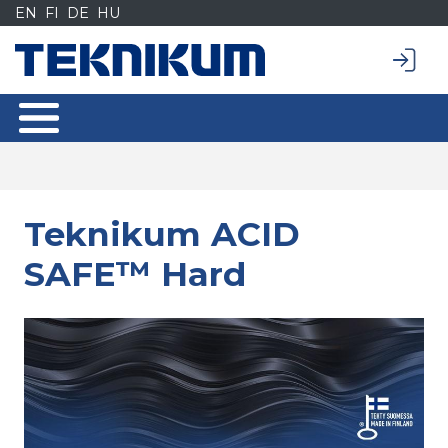
Siirry
EN
FI
DE
HU
sisältöön
Teknikum ACID
SAFE™ Hard