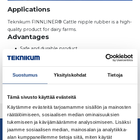
Applications
Teknikum FINNLINER® Cattle nipple rubber is a high-
quality product for dairy farms.
Advantages
Safe and durable product
Made in Finland
Download factsheet
Suostumus
Yksityiskohdat
Tietoja
Other documents
Tämä sivusto käyttää evästeitä
Käytämme evästeitä tarjoamamme sisällön ja mainosten
räätälöimiseen, sosiaalisen median ominaisuuksien
tukemiseen ja kävijämäärämme analysoimiseen. Lisäksi
jaamme sosiaalisen median, mainosalan ja analytiikka-
For more information contact our sales
alan kumppaneillemme tietoja siitä, miten käytät
Contact sales