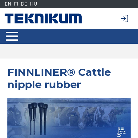
Siirry
EN
FI
DE
HU
sisältöön
FINNLINER® Cattle
nipple rubber