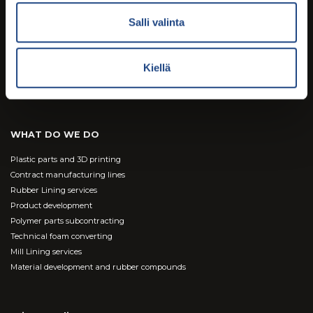
Custom solutions
Salli valinta
Customized polyurethane cast products
Rubber lined valves DN 1000 – DN 3600
Kiellä
Acoustic foams
Rubber bearing pads for construction
WHAT DO WE DO
Plastic parts and 3D printing
Contract manufacturing lines
Rubber Lining services
Product development
Polymer parts subcontracting
Technical foam converting
Mill Lining services
Material development and rubber compounds