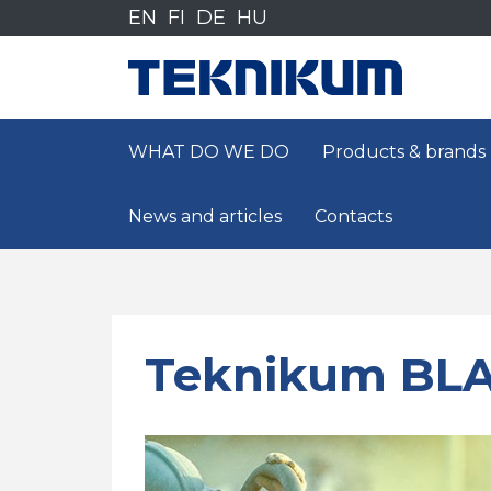
Siirry
EN
FI
DE
HU
sisältöön
WHAT DO WE DO
Products & brands
News and articles
Contacts
Teknikum BLA