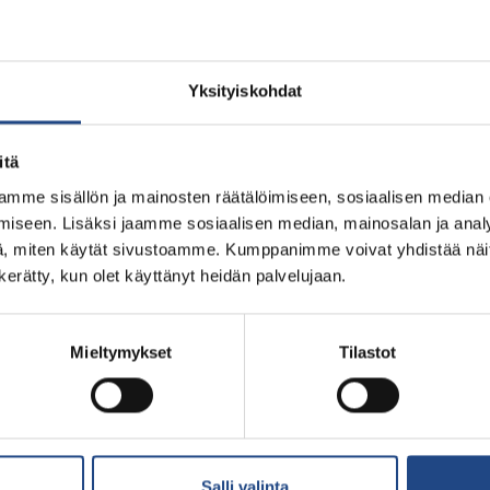
Yksityiskohdat
on
itä
mme sisällön ja mainosten räätälöimiseen, sosiaalisen median
iseen. Lisäksi jaamme sosiaalisen median, mainosalan ja analy
, miten käytät sivustoamme. Kumppanimme voivat yhdistää näitä t
n kerätty, kun olet käyttänyt heidän palvelujaan.
Mieltymykset
Tilastot
sales
Salli valinta