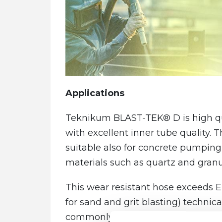
Applications
Teknikum BLAST-TEK® D is high qua
with excellent inner tube quality. 
suitable also for concrete pumping
materials such as quartz and granul
This wear resistant hose exceeds 
for sand and grit blasting) technica
commonly used sand blasting hose