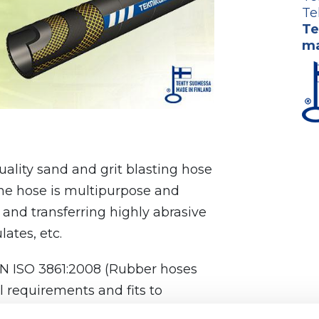
Te
Te
ma
lity sand and grit blasting hose
The hose is multipurpose and
 and transferring highly abrasive
ates, etc.
EN ISO 3861:2008 (Rubber hoses
l requirements and fits to
 couplings.