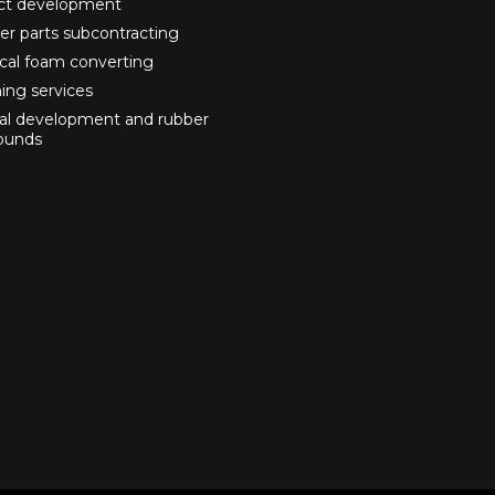
ct development
r parts subcontracting
cal foam converting
ning services
al development and rubber
ounds