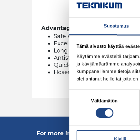
Suostumus
Advantages
Safe and durable hose
Excellent resistance to abrasi
Tämä sivusto käyttää eväste
Long service life
Käytämme evästeitä tarjoama
Antistatic
ja kävijämäärämme analysoim
Quick and easy installation
kumppaneillemme tietoja siitä
Hoses can be cut on-site
olet antanut heille tai joita o
Suostumuksen
Välttämätön
valinta
For more information contact our 
Kiellä