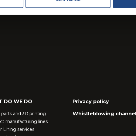
T DO WE DO
Privacy policy
c parts and 3D printing
Whistleblowing channe
ct manufacturing lines
 Lining services