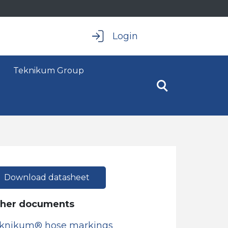
Login
Teknikum Group
Download datasheet
her documents
knikum® hose markings