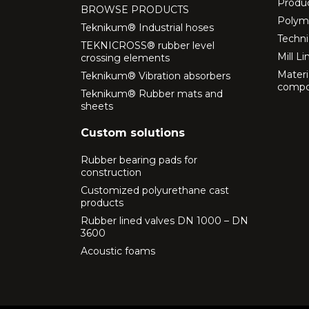
Produ
BROWSE PRODUCTS
Polyme
Teknikum® Industrial hoses
Techni
TEKNICROSS® rubber level
Mill Li
crossing elements
Materi
Teknikum® Vibration absorbers
comp
Teknikum® Rubber mats and
sheets
Custom solutions
Rubber bearing pads for
construction
Customized polyurethane cast
products
Rubber lined valves DN 1000 – DN
3600
Acoustic foams