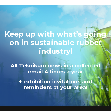
Keep up with what’s going
on in sustainable rubber
industry!
All Teknikum news in a collected
email 4 times a year
+ exhibition invitations and
reminders at your area!