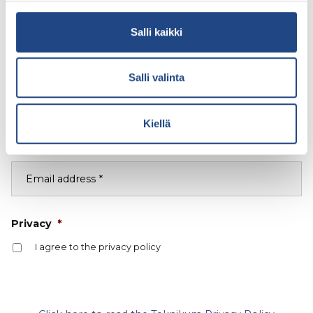
Teknikum’s
Newsletters
Salli kaikki
Would you like to be the first to receive Teknikum's
latest news and updates right to your inbox?
Salli valinta
Kiellä
Fill in Your Information to Subscribe
Email
*
Privacy
*
I agree to the privacy policy