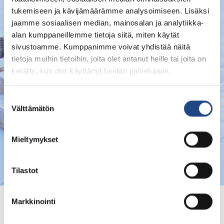
tukemiseen ja kävijämäärämme analysoimiseen. Lisäksi
jaamme sosiaalisen median, mainosalan ja analytiikka-
alan kumppaneillemme tietoja siitä, miten käytät
sivustoamme. Kumppanimme voivat yhdistää näitä
tietoja muihin tietoihin, joita olet antanut heille tai joita on
kerätty, kun olet käyttänyt heidän palvelujaan.
Suostumuksen
Välttämätön
valinta
Mieltymykset
Tilastot
Markkinointi
Subscribe to