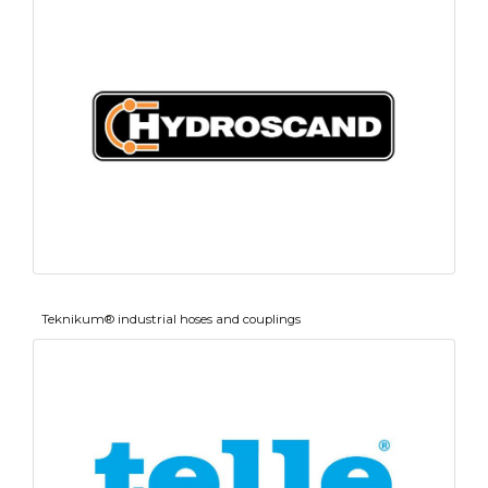
Teknikum® industrial hoses and couplings