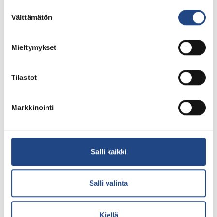
Suostumuksen
Välttämätön
valinta
Teknikum® industrial hoses and couplings, Teknikum® polymer
products, Teknikum® rubber mats and sheets, Teknikum®
Mieltymykset
vibration and shock absorbers
Tilastot
Markkinointi
Salli kaikki
Salli valinta
Teknikum® industrial hoses and couplings, Teknikum® polymer
products
Kiellä