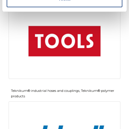
Teknikum® industrial hoses and couplings, Teknikum® polymer
products