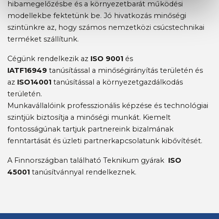
hibamegelőzésbe és a környezetbarát működési
modellekbe fektetünk be. Jó hivatkozás minőségi
szintünkre az, hogy számos nemzetközi csúcstechnikai
terméket szállítunk.
Cégünk rendelkezik az
ISO 9001
és
IATF16949
tanúsítással a minőségirányítás területén és
az
ISO14001
tanúsítással a környezetgazdálkodás
területén.
Munkavállalóink ​​professzionális képzése és technológiai
szintjük biztosítja a minőségi munkát. Kiemelt
fontosságúnak tartjuk partnereink bizalmának
fenntartását és üzleti partnerkapcsolatunk kibővítését.
A Finnországban található Teknikum gyárak
ISO
45001
tanúsítvánnyal rendelkeznek.