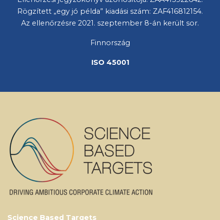
Rögzített „egy jó példa” kiadási szám: ZAF416812154.
Az ellenőrzésre 2021. szeptember 8-án került sor.
Finnország
ISO 45001
Science Based Targets