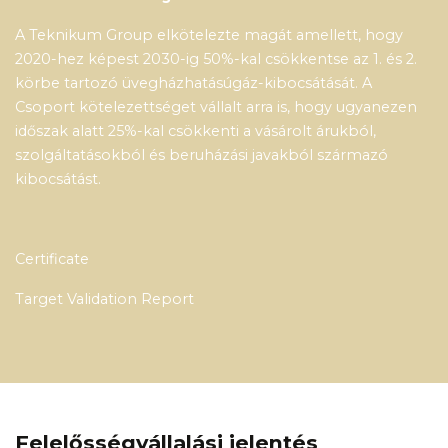
A Teknikum Group elkötelezte magát amellett, hogy
2020-hez képest 2030-ig 50%-kal csökkentse az 1. és 2.
körbe tartozó üvegházhatásúgáz-kibocsátását. A
Csoport kötelezettséget vállalt arra is, hogy ugyanezen
időszak alatt 25%-kal csökkenti a vásárolt árukból,
szolgáltatásokból és beruházási javakból származó
kibocsátást.
Certificate
Target Validation Report
Felelősségvállalási jelentés