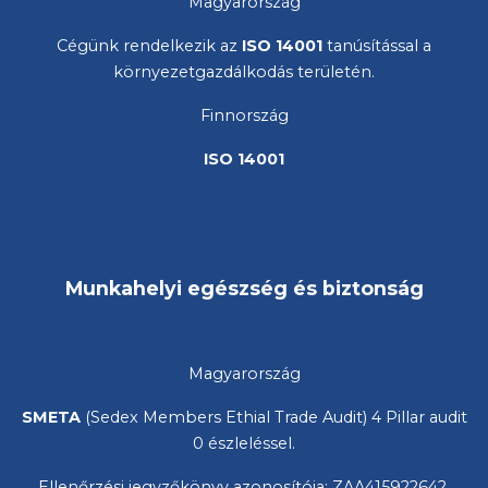
Magyarország
Cégünk rendelkezik az
ISO 14001
tanúsítással a
környezetgazdálkodás területén.
Finnország
ISO 14001
Munkahelyi egészség és biztonság
Magyarország
SMETA
(Sedex Members Ethial Trade Audit) 4 Pillar audit
0 észleléssel.
Ellenőrzési jegyzőkönyv azonosítója: ZAA415922642.