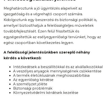
Meghatároztunk a jó ügyintézés alapelveit az
igazgatóság és a végrehajtó csoport számára.
Kidolgoztunk egy beszerzési és biztonsági politikát is,
amellyel biztosíthatjuk a felelősségteljes műveletek
továbbfejlesztését. Ezen felül frissítettük és
egységesítettük az esélyegyenlőségi tervünket, hogy az
egész csoportban következetes legyen.
A felelősségi jelentésünkben szereplő néhány
kérdés a következő:
Intézkedések a beszállítókkal és az alvállalkozókkal
A veszélyes anyagok mennyiségének csökkentése
A termék életciklusának meghosszabbítása
Az egyenlőség kérdése
A személyzet jóléte
Biztonsági problémák
Környezetvédelmi kérdések kezelése