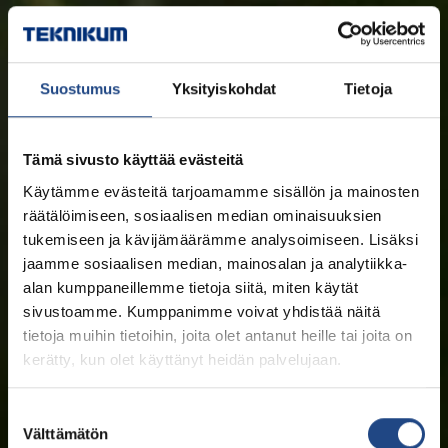
Suostumus
Yksityiskohdat
Tietoja
Tämä sivusto käyttää evästeitä
Käytämme evästeitä tarjoamamme sisällön ja mainosten
räätälöimiseen, sosiaalisen median ominaisuuksien
tukemiseen ja kävijämäärämme analysoimiseen. Lisäksi
jaamme sosiaalisen median, mainosalan ja analytiikka-
alan kumppaneillemme tietoja siitä, miten käytät
sivustoamme. Kumppanimme voivat yhdistää näitä
tietoja muihin tietoihin, joita olet antanut heille tai joita on
kerätty, kun olet käyttänyt heidän palvelujaan.
Suostumuksen
Välttämätön
valinta