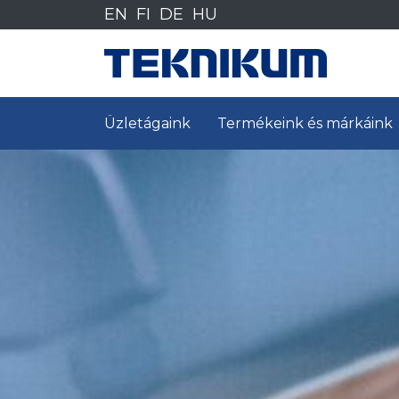
Siirry
EN
FI
DE
HU
sisältöön
Üzletágaink
Termékeink és márkáink