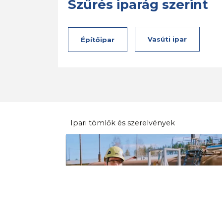
Szűrés iparág szerint
Vasúti ipar
Építőipar
Ipari tömlők és szerelvények