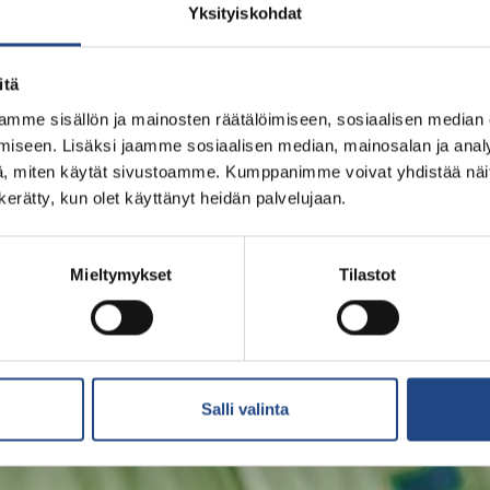
Yksityiskohdat
itä
mme sisällön ja mainosten räätälöimiseen, sosiaalisen median
iseen. Lisäksi jaamme sosiaalisen median, mainosalan ja analy
, miten käytät sivustoamme. Kumppanimme voivat yhdistää näitä t
n kerätty, kun olet käyttänyt heidän palvelujaan.
Mieltymykset
Tilastot
Salli valinta