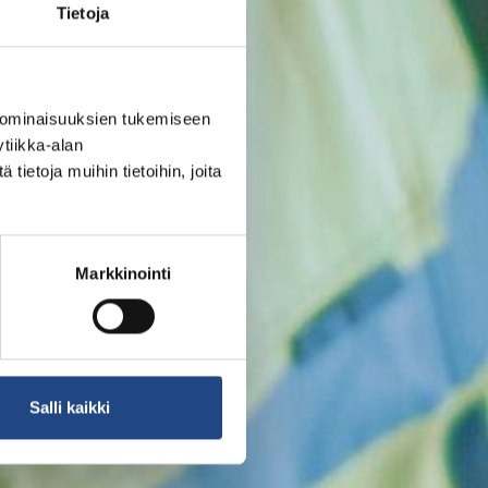
Tietoja
 ominaisuuksien tukemiseen
tiikka-alan
ietoja muihin tietoihin, joita
Markkinointi
Salli kaikki