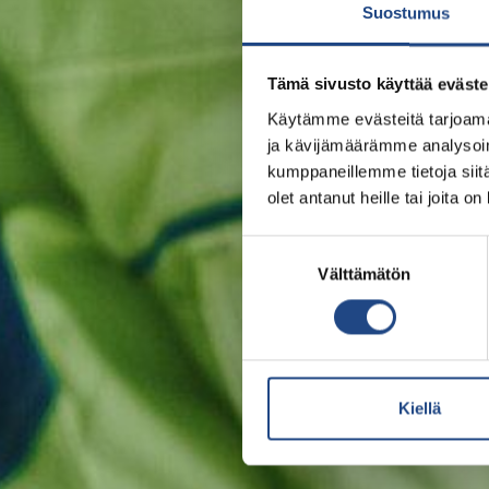
Suostumus
Tämä sivusto käyttää eväste
Käytämme evästeitä tarjoama
ja kävijämäärämme analysoim
kumppaneillemme tietoja siitä
olet antanut heille tai joita o
Suostumuksen
Välttämätön
valinta
Kiellä