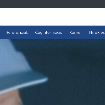
Referenciák
Céginformáció
Karrier
Hírek és