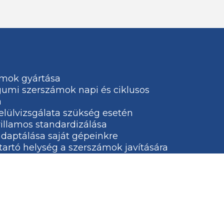
ámok gyártása
umi szerszámok napi és ciklusos
a
lülvizsgálata szükség esetén
illamos standardizálása
daptálása saját gépeinkre
artó helység a szerszámok javítására
k technikai egyeztetése, szerszámok
támogatása a hatékony szerszám konstrukci
illamos standardizálása
daptálása saját gépeinkre
artási rendszer a szerszámok javítására
fröccsöntő szerszám kivitelezése saját