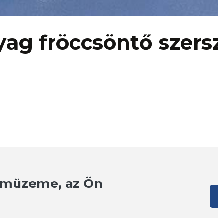
ag fröccsöntő szer
zámüzeme, az Ön