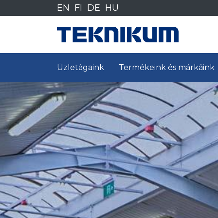
Siirry
EN
FI
DE
HU
sisältöön
Üzletágaink
Termékeink és márkáink