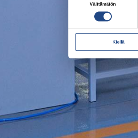
Välttämätön
valinta
Kiellä