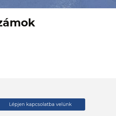
számok
Lépjen kapcsolatba velünk