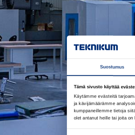
Suostumus
Tämä sivusto käyttää eväste
Käytämme evästeitä tarjoama
ja kävijämäärämme analysoim
kumppaneillemme tietoja siitä
olet antanut heille tai joita o
Suostumuksen