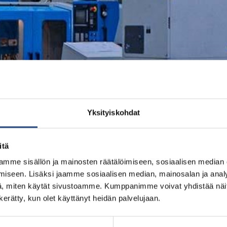
Yksityiskohdat
itä
mme sisällön ja mainosten räätälöimiseen, sosiaalisen median
iseen. Lisäksi jaamme sosiaalisen median, mainosalan ja analy
, miten käytät sivustoamme. Kumppanimme voivat yhdistää näitä t
n kerätty, kun olet käyttänyt heidän palvelujaan.