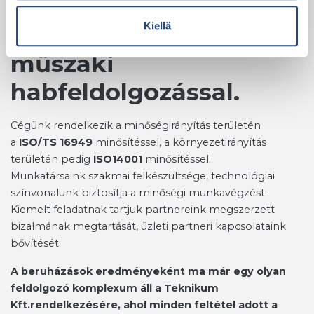
műszaki műanyag és
Kiellä
gumi fröccsöntéssel és
műszaki
habfeldolgozással.
Cégünk rendelkezik a minőségirányítás területén
a
ISO/TS 16949
minősítéssel, a környezetirányítás
területén pedig
ISO14001
minősítéssel.
Munkatársaink szakmai felkészültsége, technológiai
színvonalunk biztosítja a minőségi munkavégzést.
Kiemelt feladatnak tartjuk partnereink megszerzett
bizalmának megtartását, üzleti partneri kapcsolataink
bővítését.
A beruházások eredményeként ma már egy olyan
feldolgozó komplexum áll a
Teknikum
Kft.
rendelkezésére, ahol minden feltétel adott a