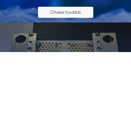
Olvass tovább
Gumi és műanyag fröccsöntő
szerszámok gyártása
Prototípus eszközök gyártása, valamint műanyag és
gumi szerszámok napi és ciklikus karbantartása.
Évente 40-80 fröccsöntő szerszám megvalósítása saját
szerszámgyárban vagy együttműködőkkel.