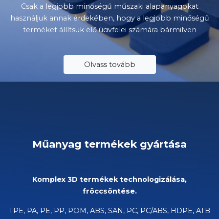
Csak a legjobb minőségű műszaki alapanyagokat
használjuk annak érdekében, hogy a legjobb minőségű
terméket állítsuk elő ügyfelei számára bármilyen
alkalmazáshoz. Az általunk feldolgozott termékek:
kétoldalas ragasztók speciális igényekhez, PE és PUR
Olvass tovább
hab, EPDM, neoprén, gumi, nemez, műanyag, védőfólia
és jelölőanyagok.
Műanyag termékek gyártása
Komplex 3D termékek technologizálása,
fröccsöntése.
TPE, PA, PE, PP, POM, ABS, SAN, PC, PC/ABS, HDPE, ATB