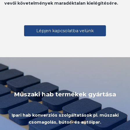
vevői követelmények maradéktalan kielégítésére.
Lépjen kapcsolatba velünk
Műszaki hab termékek gyártása
Ipari hab konverziós szolgáltatások pl. műszaki
csomagolás, bútor- és autóipar.