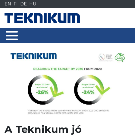
Siirry
EN
FI
DE
HU
sisältöön
A Teknikum jó