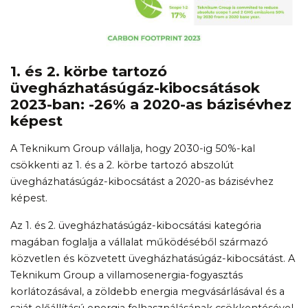
1. és 2. körbe tartozó
üvegházhatásúgáz-kibocsátások
2023-ban: -26% a 2020-as bázisévhez
képest
A Teknikum Group vállalja, hogy 2030-ig 50%-kal
csökkenti az 1. és a 2. körbe tartozó abszolút
üvegházhatásúgáz-kibocsátást a 2020-as bázisévhez
képest.
Az 1. és 2. üvegházhatásúgáz-kibocsátási kategória
magában foglalja a vállalat működéséből származó
közvetlen és közvetett üvegházhatásúgáz-kibocsátást. A
Teknikum Group a villamosenergia-fogyasztás
korlátozásával, a zöldebb energia megvásárlásával és a
saját előállítású energia felhasználásának csökkentésével