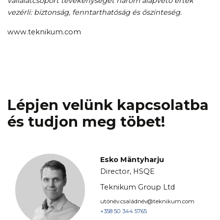
vállalatcsoport tevékenységét három alapvető érték
vezérli: biztonság, fenntarthatóság és őszinteség.
www.teknikum.com
Lépjen velünk kapcsolatba
és tudjon meg töbet!
Esko Mäntyharju
Director, HSQE
Teknikum Group Ltd
utónév.családnév@teknikum.com
+358 50 344 5765