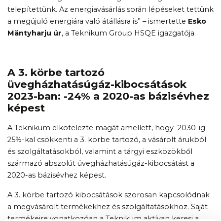
telepítettünk. Az energiavásárlás során lépéseket tettünk
a megújuló energiára való átállásra is” – ismertette
Esko
Mäntyharju úr
, a Teknikum Group HSQE igazgatója.
A 3. körbe tartozó
üvegházhatásúgáz-kibocsátások
2023-ban: -24% a 2020-as bázisévhez
képest
A Teknikum elkötelezte magát amellett, hogy 2030-ig
25%-kal csökkenti a 3. körbe tartozó, a vásárolt árukból
és szolgáltatásokból, valamint a tárgyi eszközökből
származó abszolút üvegházhatásúgáz-kibocsátást a
2020-as bázisévhez képest.
A 3. körbe tartozó kibocsátások szorosan kapcsolódnak
a megvásárolt termékekhez és szolgáltatásokhoz. Saját
termékeire vonatkozóan a Teknikum aktívan keresi a