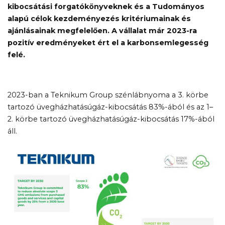
kibocsátási forgatókönyveknek és a Tudományos
alapú célok kezdeményezés kritériumainak és
ajánlásainak megfelelően. A vállalat már 2023-ra
pozitív eredményeket ért el a karbonsemlegesség
felé.
2023-ban a Teknikum Group szénlábnyoma a 3. körbe
tartozó üvegházhatásúgáz-kibocsátás 83%-ából és az 1–
2. körbe tartozó üvegházhatásúgáz-kibocsátás 17%-ából
áll.