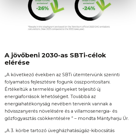
A jövőbeni 2030-as SBTi-célok
elérése
„A következő években az SBTi ütemtervünk szerinti
folyamatos fejlesztésre fogunk összpontosítani.
Értékeltük a termelési igényeket teljesítő új
energiaforrások lehetőségeit. Továbbá az
energiahatékonyság nevében terveink vannak a
hővisszanyerés növelésére és a villamosenergia- és
gőzfogyasztás csökkentésére ” – mondta Mäntyharju Úr.
„A 3. körbe tartozó üvegházhatásúgáz-kibocsátás