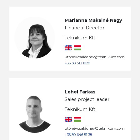
Marianna Makainé Nagy
Financial Director
Teknikum Kft
utónév.családnév@teknikum.com
+36 30 513 1829
Lehel Farkas
Sales project leader
Teknikum Kft
utónév.családnév@teknikum.com
+36 30 646 51 38