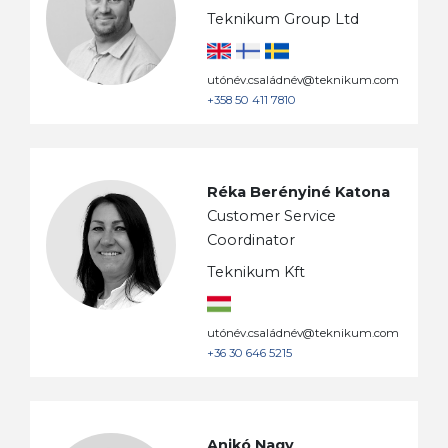
Teknikum Group Ltd
utónév.családnév@teknikum.com
+358 50 411 7810
Réka Berényiné Katona
Customer Service
Coordinator
Teknikum Kft
utónév.családnév@teknikum.com
+36 30 646 5215
Anikó Nagy