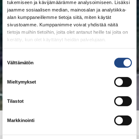
tukemiseen ja kävijämäärämme analysoimiseen. Lisäksi
jaamme sosiaalisen median, mainosalan ja analytiikka-
alan kumppaneillemme tietoja siitä, miten käytät
sivustoamme. Kumppanimme voivat yhdistää näitä
tietoja muihin tietoihin, joita olet antanut heille tai joita on
kerätty, kun olet käyttänyt heidän palvelujaan.
Suostumuksen
Välttämätön
valinta
Mieltymykset
Tilastot
Kapcsolat
Markkinointi