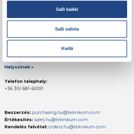
Salli kaikki
Rólunk
A Teknikum Group négy gyárat üzemeltet
Salli valinta
Finnországban, egy gyárat Magyarországon és
értékesítési irodát Németországban. Körülbelül 600
ember dolgozik nálunk.
Kiellä
Névjegyek »
Helyszínek »
Telefon telephely:
+36 30/ 681-6000
Beszerzés:
purchasing.hu@teknikum.com
Értékesítés:
sales.hu@teknikum.com
Rendelés felvétel:
orders.hu@teknikum.com