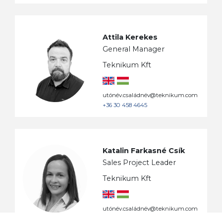
Attila Kerekes
General Manager
Teknikum Kft
utónév.családnév@teknikum.com
+36 30 458 4645
Katalin Farkasné Csík
Sales Project Leader
Teknikum Kft
utónév.családnév@teknikum.com
+36 30 920 6985