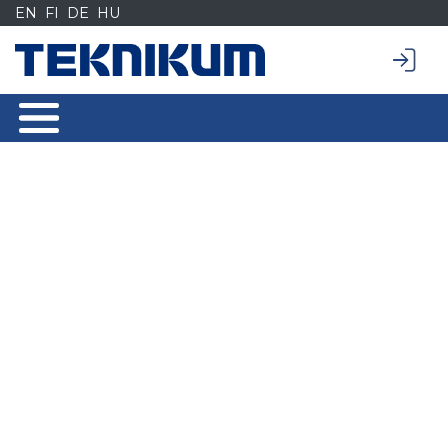
Siirry
EN
FI
DE
HU
sisältöön