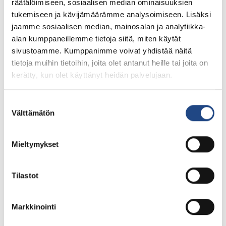
räätälöimiseen, sosiaalisen median ominaisuuksien
tukemiseen ja kävijämäärämme analysoimiseen. Lisäksi
jaamme sosiaalisen median, mainosalan ja analytiikka-
alan kumppaneillemme tietoja siitä, miten käytät
sivustoamme. Kumppanimme voivat yhdistää näitä
tietoja muihin tietoihin, joita olet antanut heille tai joita on
kerätty, kun olet käyttänyt heidän palvelujaan.
Suostumuksen
Välttämätön
valinta
Mieltymykset
Tilastot
Markkinointi
Rubber mat and sheet