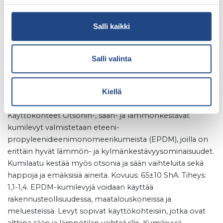
type:
Lämmönkestävä
Salli kaikki
Arkisto: Lämmönkestävä
Salli valinta
5 tammikuun, 2022
Teknikum® Kumilevy EPDM
Kiellä
musta 65, lämmönkestävä
Käyttökohteet Otsonin-, sään- ja lämmönkestävät
kumilevyt valmistetaan eteeni-
propyleenidieenimonomeerikumeista (EPDM), joilla on
erittäin hyvät lämmön- ja kylmänkestävyysominaisuudet.
Kumilaatu kestää myös otsonia ja sään vaihteluita sekä
happoja ja emäksisiä aineita. Kovuus: 65±10 ShA. Tiheys:
1,1-1,4. EPDM-kumilevyjä voidaan käyttää
rakennusteollisuudessa, maatalouskoneissa ja
meluesteissä. Levyt sopivat käyttökohteisiin, jotka ovat