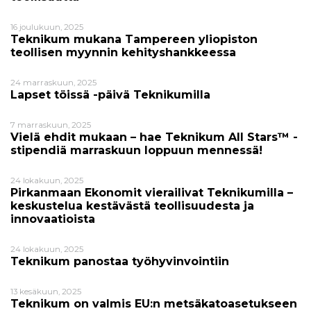
16 joulukuun, 2025
Teknikum mukana Tampereen yliopiston
teollisen myynnin kehityshankkeessa
24 marraskuun, 2025
Lapset töissä -päivä Teknikumilla
7 marraskuun, 2025
Vielä ehdit mukaan – hae Teknikum All Stars™ -
stipendiä marraskuun loppuun mennessä!
24 lokakuun, 2025
Pirkanmaan Ekonomit vierailivat Teknikumilla –
keskustelua kestävästä teollisuudesta ja
innovaatioista
24 lokakuun, 2025
Teknikum panostaa työhyvinvointiin
13 kesäkuun, 2025
Teknikum on valmis EU:n metsäkatoasetukseen