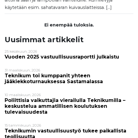
alttiina sään ja lämpötilan vaihteluille. Kumilevyjä
käytetään esim. sahatavaran kuivauslaitteissa. […]
Ei enempää tuloksia.
Uusimmat artikkelit
25 kesäkuun, 2026
Vuoden 2025 vastuullisuusraportti julkaistu
31 maaliskuun, 2026
Teknikum toi kumppanit yhteen
jääkiekkoturnauksessa Sastamalassa
10 maaliskuun, 2026
Poliittisia vaikuttajia vierailulla Teknikumilla –
keskustelua ammatillisen koulutuksen
tulevaisuudesta
15 tammikuun, 2026
Teknikumin vastuullisuustyö tukee paikallista
teollisuutta