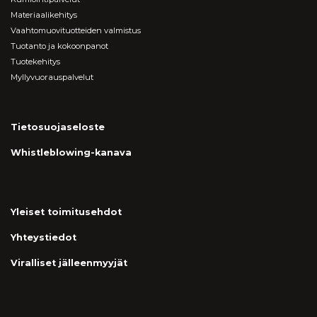
Materiaalikehitys
Vaahtomuovituotteiden valmistus
Tuotanto ja kokoonpanot
Tuotekehitys
Myllyvuorauspalvelut
Tietosuojaseloste
Whistleblowing-kanava
Yleiset toimitusehdot
Yhteystiedot
Viralliset jälleenmyyjät