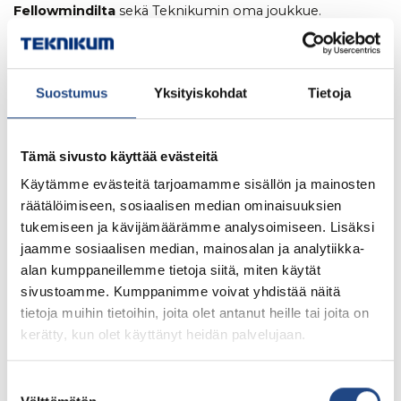
Fellowmindilta
sekä Teknikumin oma joukkue.
Yhteistyön hengessä Teknikumin joukkuetta vahvistivat
myös
Finnprofilesin
pelaajat, mikä kuvastaa yritysten
välistä kumppanuutta.
Suostumus
Yksityiskohdat
Tietoja
Tapahtuman avasi Sastamalan kaupungin edustaja
pudottamalla aloituskiekon jäähän juhlallisesti.
Turnauksen aikana tunnelma oli rento ja positiivinen, ja
Tämä sivusto käyttää evästeitä
jäällä nähtiin kilpailullisia mutta hyvähenkisiä otteluita.
Käytämme evästeitä tarjoamamme sisällön ja mainosten
Päivä tarjosi erinomaisen mahdollisuuden vaihtaa
räätälöimiseen, sosiaalisen median ominaisuuksien
ajatuksia kumppaneiden kanssa ja viettää aikaa yhdessä
tukemiseen ja kävijämäärämme analysoimiseen. Lisäksi
epämuodollisemmassa ympäristössä. Tapahtuma on osa
jaamme sosiaalisen median, mainosalan ja analytiikka-
Teknikumin panostusta pitkäjänteiseen asiakastyöhön ja
alan kumppaneillemme tietoja siitä, miten käytät
kumppanuuksien vahvistamiseen.
sivustoamme. Kumppanimme voivat yhdistää näitä
tietoja muihin tietoihin, joita olet antanut heille tai joita on
Turnauksen päätteeksi voittajajoukkue palkittiin
kerätty, kun olet käyttänyt heidän palvelujaan.
kiertopalkinnolla, joka tulee jatkossa olemaan osa
tapahtuman perinnettä.
Suostumuksen
“Tällaiset tapahtumat ovat hyvä tapa vahvistaa