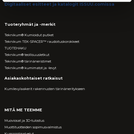
Digitaaliset esitteet ja katalogit ISSUU.comissa
Tuoteryhmät ja -merkit
Teknikum® Kumioidut putket
Teknikum TEK-SPACER™ raudoituskorokkeet
TUOTEHAKU
Teknikum® teollisuusletkut
Teknikum® tärinäneristimet
Teknikum® kumimatot ja -levyt
Asiakaskohtaiset ratkaisut
Kumilevylaakerit rakennusten tärinäneritykseen
MITÄ ME TEEMME
Muoviosat ja 3D-tulostus
Muottituotteiden sopimusvalmistus
Kumiointipalvelut