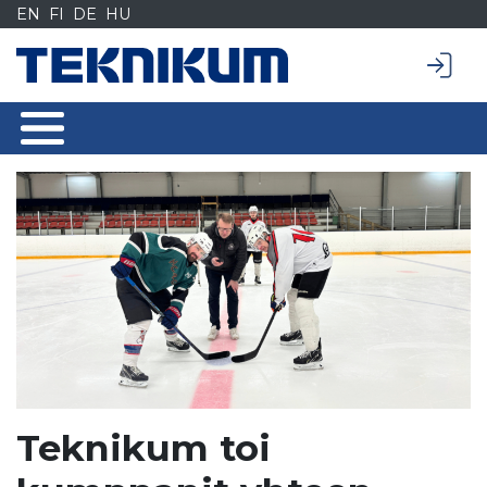
Siirry
EN
FI
DE
HU
sisältöön
Teknikum toi