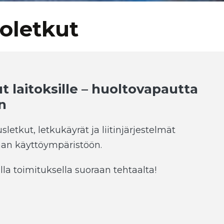
toletkut
t laitoksille – huoltovapautta
n
letkut, letkukäyrät ja liitinjärjestelmät
vaan käyttöympäristöön.
la toimituksella suoraan tehtaalta!