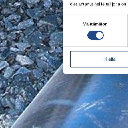
olet antanut heille tai joita o
Suostumuksen
Välttämätön
valinta
Kiellä