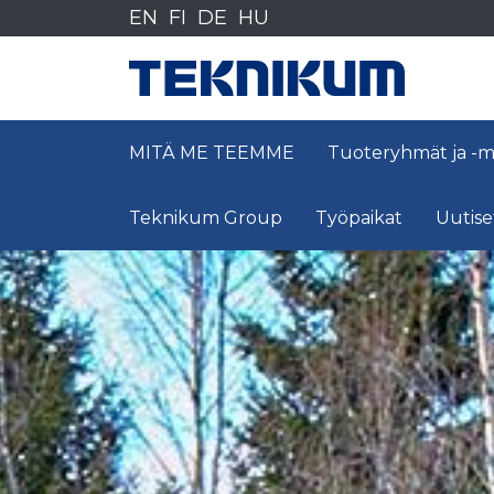
Siirry
EN
FI
DE
HU
sisältöön
MITÄ ME TEEMME
Tuoteryhmät ja -m
Teknikum Group
Työpaikat
Uutiset