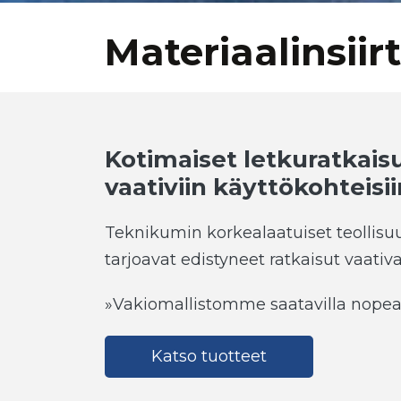
Materiaalinsiir
Kotimaiset letkuratkaisu
vaativiin käyttökohteisii
Teknikumin korkealaatuiset teollisuus
tarjoavat edistyneet ratkaisut vaati
»Vakiomallistomme saatavilla nopeal
Katso tuotteet