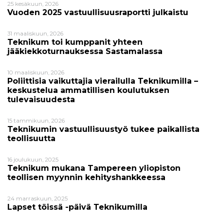
25 kesäkuun, 2026
Vuoden 2025 vastuullisuusraportti julkaistu
31 maaliskuun, 2026
Teknikum toi kumppanit yhteen
jääkiekkoturnauksessa Sastamalassa
10 maaliskuun, 2026
Poliittisia vaikuttajia vierailulla Teknikumilla –
keskustelua ammatillisen koulutuksen
tulevaisuudesta
15 tammikuun, 2026
Teknikumin vastuullisuustyö tukee paikallista
teollisuutta
16 joulukuun, 2025
Teknikum mukana Tampereen yliopiston
teollisen myynnin kehityshankkeessa
24 marraskuun, 2025
Lapset töissä -päivä Teknikumilla