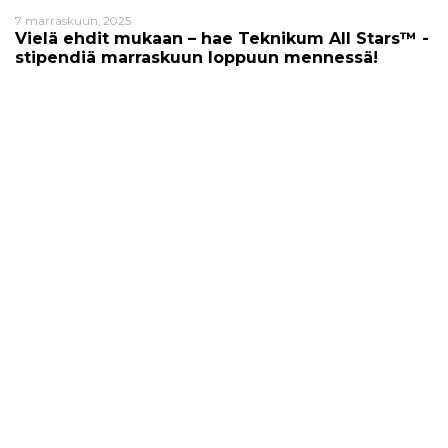
7 marraskuun, 2025
Vielä ehdit mukaan – hae Teknikum All Stars™ -
stipendiä marraskuun loppuun mennessä!
24 lokakuun, 2025
Pirkanmaan Ekonomit vierailivat Teknikumilla –
keskustelua kestävästä teollisuudesta ja
innovaatioista
24 lokakuun, 2025
Teknikum panostaa työhyvinvointiin
13 kesäkuun, 2025
Teknikum on valmis EU:n metsäkatoasetukseen
(EUDR)