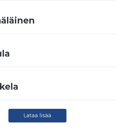
äläinen
ula
okela
Lataa lisää