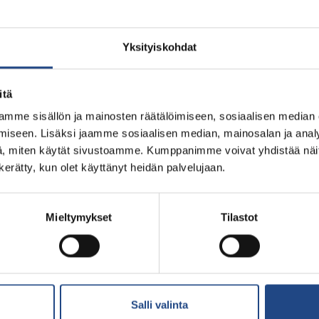
Yksityiskohdat
itä
mme sisällön ja mainosten räätälöimiseen, sosiaalisen median
iseen. Lisäksi jaamme sosiaalisen median, mainosalan ja analy
, miten käytät sivustoamme. Kumppanimme voivat yhdistää näitä t
n kerätty, kun olet käyttänyt heidän palvelujaan.
Mieltymykset
Tilastot
Salli valinta