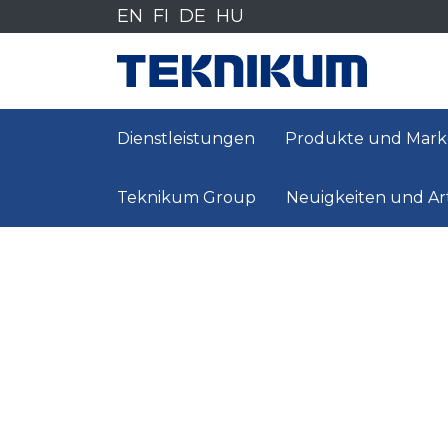
Siirry
EN
FI
DE
HU
sisältöön
Dienstleistungen
Produkte und Mar
Teknikum Group
Neuigkeiten und Art