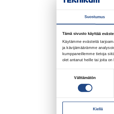
Suostumus
Tämä sivusto käyttää eväste
Käytämme evästeitä tarjoama
ja kävijämäärämme analysoim
kumppaneillemme tietoja siitä
olet antanut heille tai joita o
Suostumuksen
Välttämätön
valinta
Kiellä