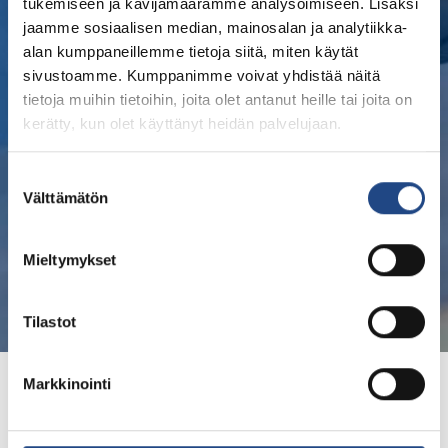
tukemiseen ja kävijämäärämme analysoimiseen. Lisäksi
jaamme sosiaalisen median, mainosalan ja analytiikka-
alan kumppaneillemme tietoja siitä, miten käytät
sivustoamme. Kumppanimme voivat yhdistää näitä
tietoja muihin tietoihin, joita olet antanut heille tai joita on
kerätty, kun olet käyttänyt heidän palvelujaan.
Suostumuksen
Välttämätön
valinta
Mieltymykset
Tilastot
Teknikum®
Markkinointi
Gummimischungen