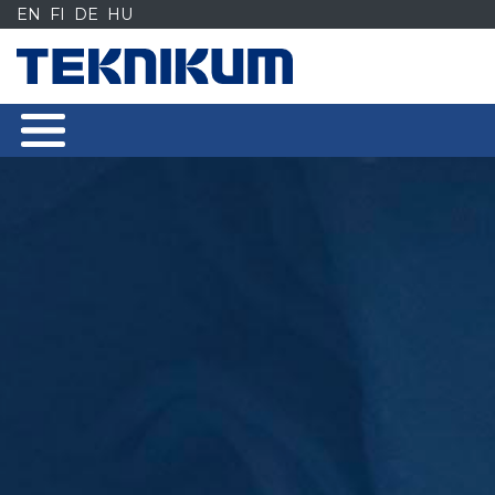
Siirry
EN
FI
DE
HU
sisältöön