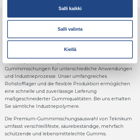
Salli kaikki
Anspruchsvolle, industrielle
Salli valinta
Verschleißschutzlösungen sind unsere Spezialität
und die dafür verwendeten Rohstoffe und
Verbindungen unsere Kernkompetenz.
Kiellä
Wir fertigen hochwertige, prozessstabile
Gummimischungen für unterschiedliche Anwendungen
und Industrieprozesse. Unser umfangreiches
Rohstofflager und die flexible Produktion ermöglichen
eine schnelle und zuverlässige Lieferung
maßgeschneiderter Gummiqualitäten. Bei uns erhalten
Sie sämtliche Industriepolymere.
Die Premium-Gummimischungsauswahl von Teknikum
umfasst verschleißfeste, säurebeständige, mehrfach
schützende und lebensmittelechte Gummis.