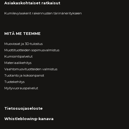
Asiakaskohtaiset ratkaisut
Kumilevylaakerit rakennusten tärinäneritykseen
MITÄ ME TEEMME
Muoviosat ja 3D-tulostus
Muottituotteiden sopimusvalmistus
Kumiointipalvelut
Materiaalikehitys
Vaahtomuovituotteiden valmistus
Tuotanto ja kokoonpanot
Tuotekehitys
Myllyvuorauspalvelut
Tietosuojaseloste
Whistleblowing-kanava