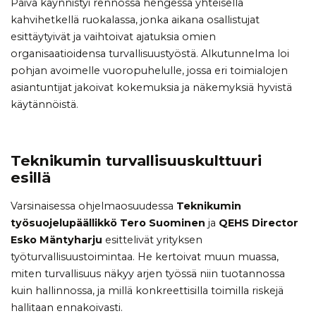
Päivä käynnistyi rennossa hengessä yhteisellä
kahvihetkellä ruokalassa, jonka aikana osallistujat
esittäytyivät ja vaihtoivat ajatuksia omien
organisaatioidensa turvallisuustyöstä. Alkutunnelma loi
pohjan avoimelle vuoropuhelulle, jossa eri toimialojen
asiantuntijat jakoivat kokemuksia ja näkemyksiä hyvistä
käytännöistä.
Teknikumin turvallisuuskulttuuri
esillä
Varsinaisessa ohjelmaosuudessa
Teknikumin
työsuojelupäällikkö Tero Suominen
ja
QEHS Director
Esko Mäntyharju
esittelivät yrityksen
työturvallisuustoimintaa. He kertoivat muun muassa,
miten turvallisuus näkyy arjen työssä niin tuotannossa
kuin hallinnossa, ja millä konkreettisilla toimilla riskejä
hallitaan ennakoivasti.