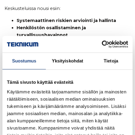
Keskusteluissa nousi esiin:
Systemaattinen riskien arviointi ja hallinta
Henkilöstön osallistaminen ja
turvallisuushavainnot
Johtamisen ja esihenkilötyön rooli
turvallisuuskulttuurin rakentamisessa
Yhteistyö työterveyshuollon ja viranomaisten
Suostumus
Yksityiskohdat
Tietoja
kanssa
Tämä sivusto käyttää evästeitä
Tehdaskierros – turvallisuutta
käytännössä
Käytämme evästeitä tarjoamamme sisällön ja mainosten
räätälöimiseen, sosiaalisen median ominaisuuksien
Tilaisuuden päätteeksi osallistujat pääsivät
tukemiseen ja kävijämäärämme analysoimiseen. Lisäksi
tehdaskierrokselle, jossa Teknikumin tuotantotilat ja
jaamme sosiaalisen median, mainosalan ja analytiikka-
työpisteet avautuivat konkreettisesti vieraille. Kierroksen
alan kumppaneillemme tietoja siitä, miten käytät
aikana osallistujilla oli mahdollisuus tehdä omia
sivustoamme. Kumppanimme voivat yhdistää näitä
turvallisuushavaintojaan ja antaa kehitysehdotuksia. Tämä