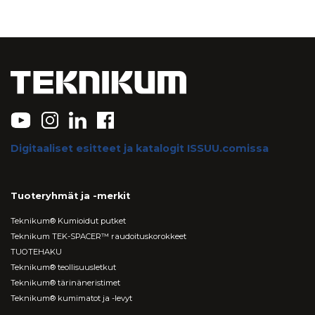
Digitaaliset esitteet ja katalogit ISSUU.comissa
Tuoteryhmät ja -merkit
Teknikum® Kumioidut putket
Teknikum TEK-SPACER™ raudoituskorokkeet
TUOTEHAKU
Teknikum® teollisuusletkut
Teknikum® tärinäneristimet
Teknikum® kumimatot ja -levyt