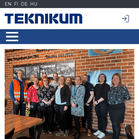
Siirry
EN
FI
DE
HU
sisältöön