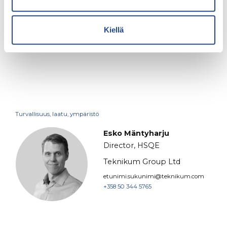
inspiroivasta päivästä ja rakentavasta
vuorovaikutuksesta. Turvallisuus tehdään yhdessä –
Kiellä
askel kerrallaan, kohti nollaa.
Turvallisuus, laatu, ympäristö
Esko Mäntyharju
Director, HSQE
Teknikum Group Ltd
etunimi.sukunimi@teknikum.com
+358 50 344 5765