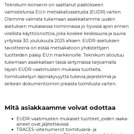
Teknikum-konserni on saattanut päätökseen
valmistelunsa EU:n metsäkatoasetusta (EUDR) varten.
Olemme valmiita tukemaan asiakkaitamme uuden
asetuksen mukaisessa toiminnassa jo hyvissä ajoin ennen
virallista käyttöönottoa, joka koskee keskisuuria ja suuria
yrityksiä 30. joulukuuta 2025 alkaen. EUDR-asetuksen
tavoitteena on estää metsäkatoon yhdistettyjen
tuotteiden pääsy EU:n markkinoille. Teknikum sitoutuu
tukemaan asiakkaitaan tässä siirtymässä tarjoamalla
täysin EUDR-vaatimusten mukaisia tuotteita,
toimitusketjun läpinäkyvyyttä tukevia järjestelmiä ja
selkeän dokumentoinnin jokaista toimitusta varten.
Mitä asiakkaamme voivat odottaa
EUDR-vaatimusten mukaiset tuotteet, joiden raaka-
aineet ovat jäljitettävissä
TRACES-viitenumerot toimituserä- ja