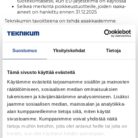
tuotekohtaisesti, kun EU-järjestelmä on käytössä
Selkeä merkintä poikkeustuotteille, joiden raaka-
aineet on hankittu ennen 31.12.2025
Teknikumin tavoitteena on tehdä asiakkaidemme
vaatimustenmukaisuusprosessista mahdollisimman
sujuva.Toimitamme kaiken tarvittavan dokumentaation
tukemaan asiakkaan omaa due diligence -toimintaa ja
Suostumus
Yksityiskohdat
Tietoja
raportointia.
Tämä sivusto käyttää evästeitä
Miten EUDR vaikuttaa asiakkaisiimme
Käytämme evästeitä tarjoamamme sisällön ja mainosten
Saatte meiltä dokumentaation, joka vahvistaa
räätälöimiseen, sosiaalisen median ominaisuuksien
tuotteidemme EUDR-yhteensopivuuden
tukemiseen ja kävijämäärämme analysoimiseen. Lisäksi
Dokumentaatio sisältää TRACES-viitenumerot
täyden läpinäkyvyyden varmistamiseksi
jaamme sosiaalisen median, mainosalan ja analytiikka-
Poikkeustuotteiden osalta ei tarvita toimenpiteitä
alan kumppaneillemme tietoja siitä, miten käytät
(jos raaka-aineet on hankittu ennen määräaikaa)
sivustoamme. Kumppanimme voivat yhdistää näitä
Teknikumin järjestelmät tukevat myös asiakkaiden
omaa EUDR-vaatimusten mukaista toimintaa
tietoja muihin tietoihin, joita olet antanut heille tai joita on
kerätty, kun olet käyttänyt heidän palvelujaan.