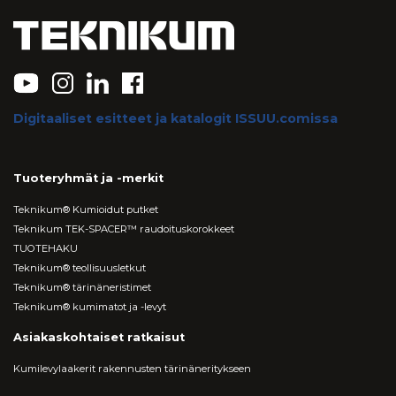
Digitaaliset esitteet ja katalogit ISSUU.comissa
Tuoteryhmät ja -merkit
Teknikum® Kumioidut putket
Teknikum TEK-SPACER™ raudoituskorokkeet
TUOTEHAKU
Teknikum® teollisuusletkut
Teknikum® tärinäneristimet
Teknikum® kumimatot ja -levyt
Asiakaskohtaiset ratkaisut
Kumilevylaakerit rakennusten tärinäneritykseen