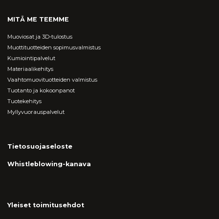
MITÄ ME TEEMME
Muoviosat ja 3D-tulostus
Muottituotteiden sopimusvalmistus
Kumiointipalvelut
Materiaalikehitys
Vaahtomuovituotteiden valmistus
Tuotanto ja kokoonpanot
Tuotekehitys
Myllyvuorauspalvelut
Tietosuojaseloste
Whistleblowing-kanava
Yleiset toimitusehdot