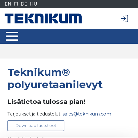
Siirry
EN
FI
DE
HU
sisältöön
Teknikum®
polyuretaanilevyt
Lisätietoa tulossa pian!
Tarjoukset ja tiedustelut:
sales@teknikum.com
Download factsheet