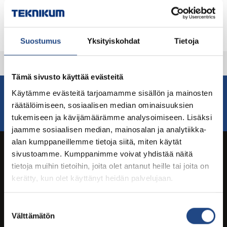
Muut tiedostot
»
Suostumus
Yksityiskohdat
Tietoja
Tämä sivusto käyttää evästeitä
Käytämme evästeitä tarjoamamme sisällön ja mainosten
Jos haluat lisätietoja, ota yhteyttä myyntiin
räätälöimiseen, sosiaalisen median ominaisuuksien
Ota yhteyttä myyntiin
tukemiseen ja kävijämäärämme analysoimiseen. Lisäksi
jaamme sosiaalisen median, mainosalan ja analytiikka-
alan kumppaneillemme tietoja siitä, miten käytät
sivustoamme. Kumppanimme voivat yhdistää näitä
tietoja muihin tietoihin, joita olet antanut heille tai joita on
kerätty, kun olet käyttänyt heidän palvelujaan.
Suostumuksen
Digitaaliset esitteet ja katalogit ISSUU.comissa
Välttämätön
valinta