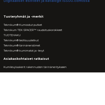
Digitaaliset esitteet ja katalogit ISSUU.comissa
Tuoteryhmät ja -merkit
Teknikum® Kumioidut putket
Teknikum TEK-SPACER™ raudoituskorokkeet
TUOTEHAKU
Teknikum® teollisuusletkut
Teknikum® tärinäneristimet
Teknikum® kumimatot ja -levyt
Asiakaskohtaiset ratkaisut
Kumilevylaakerit rakennusten tärinäneritykseen
MITÄ ME TEEMME
Muoviosat ja 3D-tulostus
Muottituotteiden sopimusvalmistus
Kumiointipalvelut