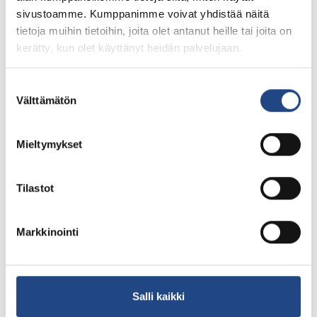
sivustoamme. Kumppanimme voivat yhdistää näitä
tietoja muihin tietoihin, joita olet antanut heille tai joita on
kerätty, kun olet käyttänyt heidän palvelujaan.
Suostumuksen
Välttämätön
valinta
Mieltymykset
Tilastot
Markkinointi
Rubber company
Salli kaikki