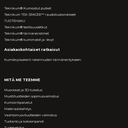
Teknikum® Kumioidut putket
Teknikum TEK-SPACER™ raudoituskorokkeet
TUOTEHAKU
Teknikum® teollisuusletkut
Teknikum® tärinäneristimet
Teknikum® kumimatot ja -levyt
Asiakaskohtaiset ratkaisut
Kumilevylaakerit rakennusten tärinäneritykseen
MITÄ ME TEEMME
Muoviosat ja 3D-tulostus
Muottituotteiden sopimusvalmistus
Kumiointipalvelut
Materiaalikehitys
Vaahtomuovituotteiden valmistus
Tuotanto ja kokoonpanot
Tuotekehitys