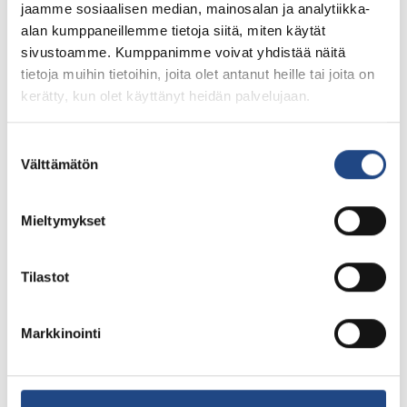
jaamme sosiaalisen median, mainosalan ja analytiikka-
alan kumppaneillemme tietoja siitä, miten käytät
sivustoamme. Kumppanimme voivat yhdistää näitä
Ilmoittautuminen
tietoja muihin tietoihin, joita olet antanut heille tai joita on
Ilmoittautuminen perjantaina 30.7.21 klo 18 mennessä
kerätty, kun olet käyttänyt heidän palvelujaan.
Lakeside Golfiin:
Suostumuksen
p. 03-512 9500
Välttämätön
valinta
toimisto@lakesidegolf.fi
tai www.golfbox.fi.
Mieltymykset
Huippupalkinnot!
Tilastot
Molempien sarjojen 5 parasta palkitaan!
Markkinointi
Sijat 1-5: tuotepalkinto
Sijat 1-3: lahjakortti Golf Balataan
Voittajien nimet kaiverretaan Teknikum Trophy -