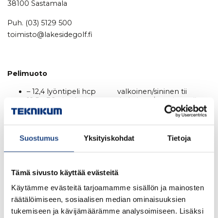
38100 Sastamala
Puh. (03) 5129 500
toimisto@lakesidegolf.fi
Pelimuoto
– 12,4 lyöntipeli hcp valkoinen/sininen tii
12,5 – 36 pistebogey keltainen/punainen tii
Kilpailumaksu
Suostumus
Yksityiskohdat
Tietoja
50€/pelaaja
Lakeside Golfin pelioikeutetut 20/18 €
Tämä sivusto käyttää evästeitä
Ilmoittautumisajan päättymisen jälkeen
Käytämme evästeitä tarjoamamme sisällön ja mainosten
ilmoittautuneiden
räätälöimiseen, sosiaalisen median ominaisuuksien
kisamaksu +5€.
tukemiseen ja kävijämäärämme analysoimiseen. Lisäksi