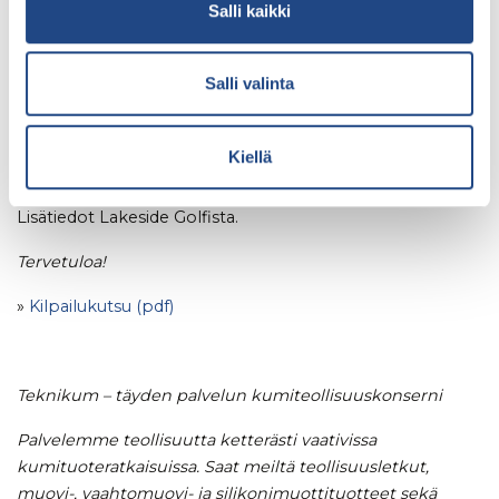
Salli kaikki
pokaaliin.
Salli valinta
Lähtöajat ja tulokset
Kilpailun lähtöajat ja tulokset julkaistaan osoitteessa:
Kiellä
www.lakesidegolf.fi
Lisätiedot Lakeside Golfista.
Tervetuloa!
»
Kilpailukutsu (pdf)
Teknikum – täyden palvelun kumiteollisuuskonserni
Palvelemme teollisuutta ketterästi vaativissa
kumituoteratkaisuissa. Saat meiltä teollisuusletkut,
muovi-, vaahtomuovi- ja silikonimuottituotteet sekä