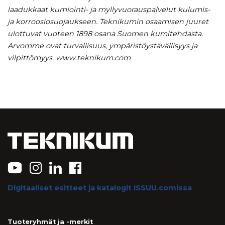
laadukkaat kumiointi- ja myllyvuorauspalvelut kulumis-
ja korroosiosuojaukseen. Teknikumin osaamisen juuret
ulottuvat vuoteen 1898 osana Suomen kumitehdasta.
Arvomme ovat turvallisuus, ympäristöystävällisyys ja
vilpittömyys. www.teknikum.com
Digitaaliset esitteet ja katalogit ISSUU.comissa
Tuoteryhmät ja -merkit